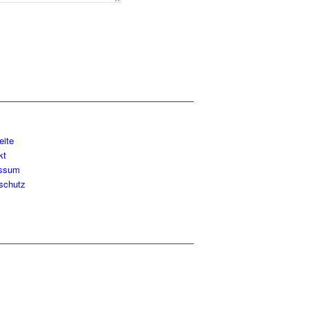
eite
kt
essum
schutz