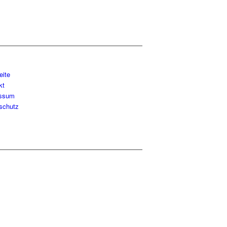
eite
kt
essum
schutz