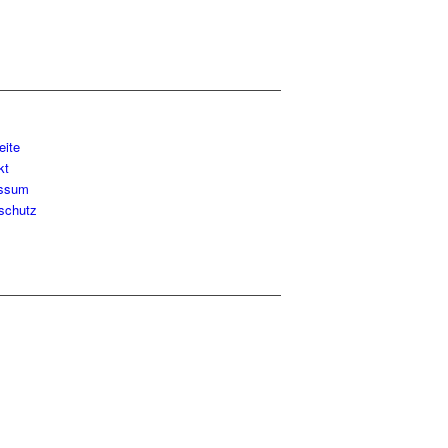
eite
kt
essum
schutz